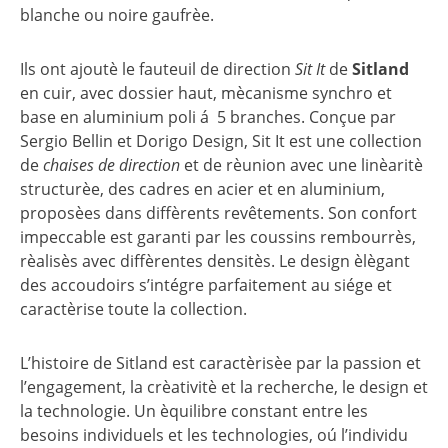
blanche ou noire gaufrèe.
Ils ont ajoutè le fauteuil de direction
Sit It
de
Sitland
en cuir, avec dossier haut, mècanisme synchro et
base en aluminium poli á 5 branches. Conçue par
Sergio Bellin et Dorigo Design, Sit It est une collection
de
chaises de direction
et de rèunion avec une linèaritè
structurèe, des cadres en acier et en aluminium,
proposèes dans diffèrents revêtements. Son confort
impeccable est garanti par les coussins rembourrès,
rèalisès avec diffèrentes densitès. Le design èlègant
des accoudoirs s’intégre parfaitement au siége et
caractèrise toute la collection.
L’histoire de Sitland est caractèrisèe par la passion et
l’engagement, la crèativitè et la recherche, le design et
la technologie. Un èquilibre constant entre les
besoins individuels et les technologies, oú l’individu