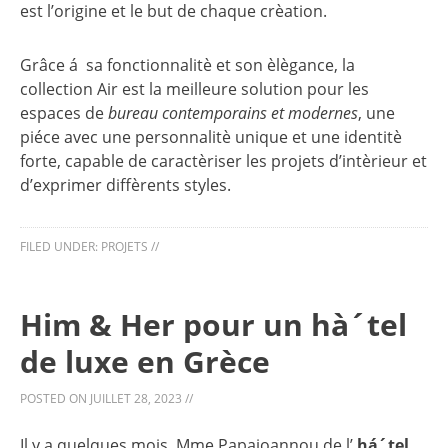
est l’origine et le but de chaque crèation.
Grâce á sa fonctionnalitè et son èlègance, la
collection Air est la meilleure solution pour les
espaces de
bureau contemporains et modernes
, une
piéce avec une personnalitè unique et une identitè
forte, capable de caractèriser les projets d’intèrieur et
d’exprimer diffèrents styles.
FILED UNDER:
PROJETS
//
Him & Her pour un hà´tel
de luxe en Grèce
POSTED ON
JUILLET 28, 2023
//
Il y a quelques mois, Mme Papaioannou de l’
há´tel