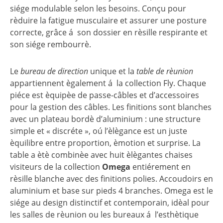
siége modulable selon les besoins. Conçu pour
rèduire la fatigue musculaire et assurer une posture
correcte, grâce á son dossier en rèsille respirante et
son siége rembourrè.
Le
bureau de direction
unique et la
table de rèunion
appartiennent ègalement á la collection Fly. Chaque
piéce est èquipèe de passe-câbles et d’accessoires
pour la gestion des câbles. Les finitions sont blanches
avec un plateau bordè d’aluminium : une structure
simple et « discréte », oú l’èlègance est un juste
èquilibre entre proportion, èmotion et surprise. La
table a ètè combinèe avec huit èlègantes chaises
visiteurs de la collection
Omega
entiérement en
rèsille blanche avec des finitions polies. Accoudoirs en
aluminium et base sur pieds 4 branches. Omega est le
siége au design distinctif et contemporain, idèal pour
les salles de rèunion ou les bureaux á l’esthètique