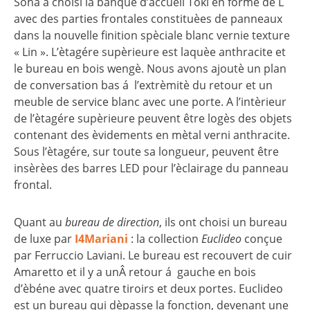
Soha a choisi la banque d’accueil Toki en forme de L
avec des parties frontales constituèes de panneaux
dans la nouvelle finition spèciale blanc vernie texture
« Lin ». L’ètagére supèrieure est laquèe anthracite et
le bureau en bois wengè. Nous avons ajoutè un plan
de conversation bas á l’extrèmitè du retour et un
meuble de service blanc avec une porte. A l’intèrieur
de l’ètagére supèrieure peuvent être logès des objets
contenant des èvidements en mètal verni anthracite.
Sous l’ètagére, sur toute sa longueur, peuvent être
insèrèes des barres LED pour l’èclairage du panneau
frontal.
Quant au
bureau de direction
, ils ont choisi un bureau
de luxe par
I4Mariani
: la collection
Euclideo
conçue
par Ferruccio Laviani. Le bureau est recouvert de cuir
Amaretto et il y a unÂ retour á gauche en bois
d’èbéne avec quatre tiroirs et deux portes. Euclideo
est un bureau qui dèpasse la fonction, devenant une