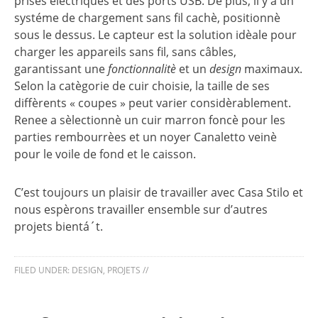
prises èlectriques et des ports USB. De plus, il y a un
systéme de chargement sans fil cachè, positionnè
sous le dessus. Le capteur est la solution idèale pour
charger les appareils sans fil, sans câbles,
garantissant une
fonctionnalitè
et un
design
maximaux.
Selon la catègorie de cuir choisie, la taille de ses
diffèrents « coupes » peut varier considèrablement.
Renee a sèlectionnè un cuir marron foncè pour les
parties rembourrèes et un noyer Canaletto veinè
pour le voile de fond et le caisson.
C’est toujours un plaisir de travailler avec Casa Stilo et
nous espèrons travailler ensemble sur d’autres
projets bientá´t.
FILED UNDER:
DESIGN
,
PROJETS
//