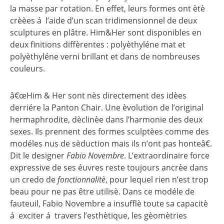
la masse par rotation. En effet, leurs formes ont ètè
crèèes á l’aide d’un scan tridimensionnel de deux
sculptures en plâtre. Him&Her sont disponibles en
deux finitions diffèrentes : polyèthyléne mat et
polyèthyléne verni brillant et dans de nombreuses
couleurs.
â€œHim & Her sont nès directement des idèes
derriére la Panton Chair. Une èvolution de l’original
hermaphrodite, dèclinèe dans l’harmonie des deux
sexes. Ils prennent des formes sculptèes comme des
modéles nus de sèduction mais ils n’ont pas honteâ€.
Dit le designer
Fabio Novembre
. L’extraordinaire force
expressive de ses éuvres reste toujours ancrèe dans
un credo de
fonctionnalitè
, pour lequel rien n’est trop
beau pour ne pas être utilisè. Dans ce modéle de
fauteuil, Fabio Novembre a insufflè toute sa capacitè
á exciter á travers l’esthètique, les gèomètries