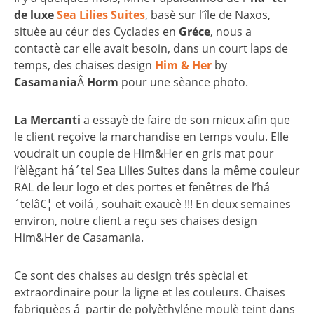
de luxe
Sea Lilies Suites
, basè sur l’île de Naxos,
situèe au céur des Cyclades en
Gréce
, nous a
contactè car elle avait besoin, dans un court laps de
temps, des chaises design
Him & Her
by
Casamania
Â
Horm
pour une sèance photo.
La Mercanti
a essayè de faire de son mieux afin que
le client reçoive la marchandise en temps voulu. Elle
voudrait un couple de Him&Her en gris mat pour
l’èlègant há´tel Sea Lilies Suites dans la même couleur
RAL de leur logo et des portes et fenêtres de l’há
´telâ€¦ et voilá , souhait exaucè !!! En deux semaines
environ, notre client a reçu ses chaises design
Him&Her de Casamania.
Ce sont des chaises au design trés spècial et
extraordinaire pour la ligne et les couleurs. Chaises
fabriquèes á partir de polyèthyléne moulè teint dans