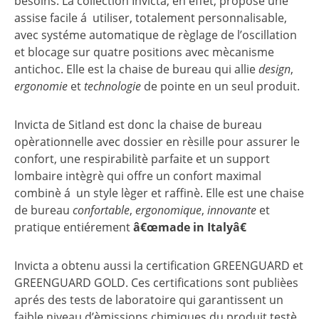
besoins. La collection Invicta, en effet, propose une
assise facile á utiliser, totalement personnalisable,
avec systéme automatique de règlage de l’oscillation
et blocage sur quatre positions avec mècanisme
antichoc. Elle est la chaise de bureau qui allie
design
,
ergonomie
et
technologie
de pointe en un seul produit.
Invicta de Sitland est donc la chaise de bureau
opèrationnelle avec dossier en rèsille pour assurer le
confort, une respirabilitè parfaite et un support
lombaire intègrè qui offre un confort maximal
combinè á un style lèger et raffinè. Elle est une chaise
de bureau
confortable
,
ergonomique
,
innovante
et
pratique entiérement
â€œmade in Italyâ€
Invicta a obtenu aussi la certification GREENGUARD et
GREENGUARD GOLD. Ces certifications sont publièes
aprés des tests de laboratoire qui garantissent un
faible niveau d’èmissions chimiques du produit testè