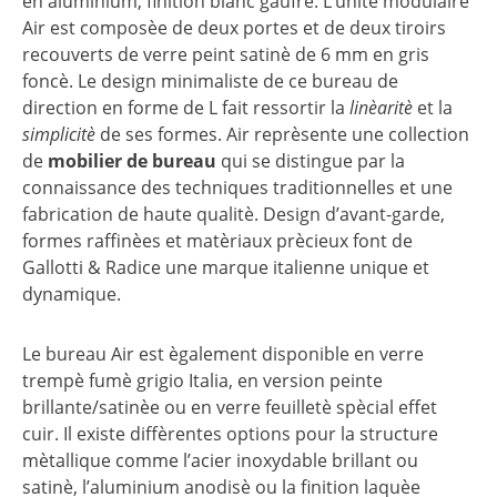
en aluminium, finition blanc gaufrè. L’unitè modulaire
Air est composèe de deux portes et de deux tiroirs
recouverts de verre peint satinè de 6 mm en gris
foncè. Le design minimaliste de ce bureau de
direction en forme de L fait ressortir la
linèaritè
et la
simplicitè
de ses formes. Air reprèsente une collection
de
mobilier de bureau
qui se distingue par la
connaissance des techniques traditionnelles et une
fabrication de haute qualitè. Design d’avant-garde,
formes raffinèes et matèriaux prècieux font de
Gallotti & Radice une marque italienne unique et
dynamique.
Le bureau Air est ègalement disponible en verre
trempè fumè grigio Italia, en version peinte
brillante/satinèe ou en verre feuilletè spècial effet
cuir. Il existe diffèrentes options pour la structure
mètallique comme l’acier inoxydable brillant ou
satinè, l’aluminium anodisè ou la finition laquèe