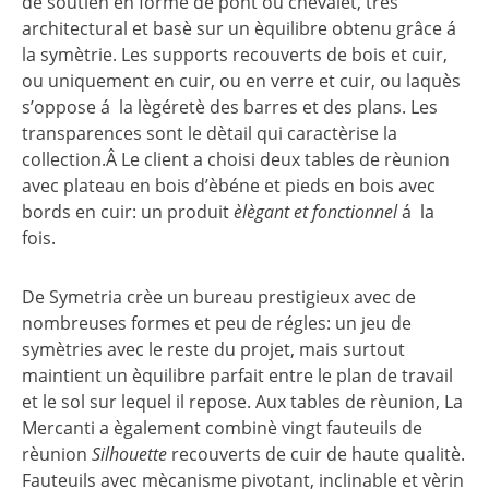
de soutien en forme de pont ou chevalet, trés
architectural et basè sur un èquilibre obtenu grâce á
la symètrie. Les supports recouverts de bois et cuir,
ou uniquement en cuir, ou en verre et cuir, ou laquès
s’oppose á la lègéretè des barres et des plans. Les
transparences sont le dètail qui caractèrise la
collection.Â Le client a choisi deux tables de rèunion
avec plateau en bois d’èbéne et pieds en bois avec
bords en cuir: un produit
èlègant et fonctionnel
á la
fois.
De Symetria crèe un bureau prestigieux avec de
nombreuses formes et peu de régles: un jeu de
symètries avec le reste du projet, mais surtout
maintient un èquilibre parfait entre le plan de travail
et le sol sur lequel il repose. Aux tables de rèunion, La
Mercanti a ègalement combinè vingt fauteuils de
rèunion
Silhouette
recouverts de cuir de haute qualitè.
Fauteuils avec mècanisme pivotant, inclinable et vèrin