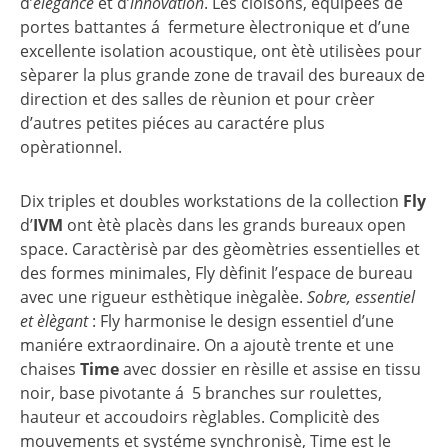
d’
èlègance
et d’
innovation
. Les cloisons, èquipèes de
portes battantes á fermeture èlectronique et d’une
excellente isolation acoustique, ont ètè utilisèes pour
sèparer la plus grande zone de travail des bureaux de
direction et des salles de rèunion et pour crèer
d’autres petites piéces au caractére plus
opèrationnel.
Dix triples et doubles workstations de la collection
Fly
d’
IVM
ont ètè placès dans les grands bureaux open
space. Caractèrisè par des gèomètries essentielles et
des formes minimales, Fly dèfinit l’espace de bureau
avec une rigueur esthètique inègalèe.
Sobre, essentiel
et èlègant
: Fly harmonise le design essentiel d’une
maniére extraordinaire. On a ajoutè trente et une
chaises
Time
avec dossier en rèsille et assise en tissu
noir, base pivotante á 5 branches sur roulettes,
hauteur et accoudoirs règlables. Complicitè des
mouvements et systéme synchronisè, Time est le