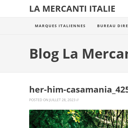
LA MERCANTI ITALIE
MARQUES ITALIENNES
BUREAU DIR
Blog La Merca
her-him-casamania_42
POSTED ON
JUILLET 28, 2023
//