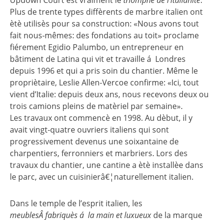
Updown Court est vraiment le
triomphe de l’italianitè
.
Plus de trente types diffèrents de marbre italien ont
ètè utilisès pour sa construction: «Nous avons tout
fait nous-mêmes: des fondations au toit» proclame
fiérement Egidio Palumbo, un entrepreneur en
bâtiment de Latina qui vit et travaille á Londres
depuis 1996 et qui a pris soin du chantier. Même le
propriètaire, Leslie Allen-Vercoe confirme: «Ici, tout
vient d’Italie: depuis deux ans, nous recevons deux ou
trois camions pleins de matèriel par semaine».
Les travaux ont commencè en 1998. Au dèbut, il y
avait vingt-quatre ouvriers italiens qui sont
progressivement devenus une soixantaine de
charpentiers, ferronniers et marbriers. Lors des
travaux du chantier, une cantine a ètè installèe dans
le parc, avec un cuisinierâ€¦naturellement italien.
Dans le temple de l’esprit italien, les
meublesÂ fabriquès á la main et luxueux
de la marque