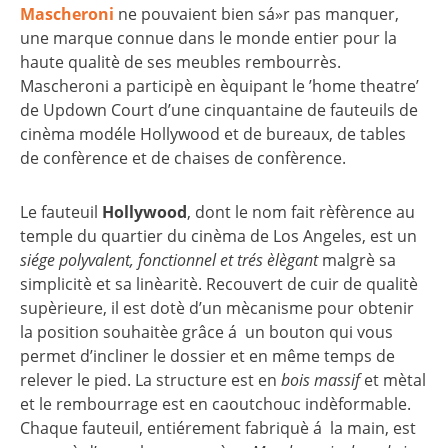
Mascheroni
ne pouvaient bien sá»r pas manquer,
une marque connue dans le monde entier pour la
haute qualitè de ses meubles rembourrès.
Mascheroni a participè en èquipant le ’home theatre’
de Updown Court d’une cinquantaine de fauteuils de
cinèma modéle Hollywood et de bureaux, de tables
de confèrence et de chaises de confèrence.
Le fauteuil
Hollywood
, dont le nom fait rèfèrence au
temple du quartier du cinèma de Los Angeles, est un
siége polyvalent, fonctionnel et trés èlègant
malgrè sa
simplicitè et sa linèaritè. Recouvert de cuir de qualitè
supèrieure, il est dotè d’un mècanisme pour obtenir
la position souhaitèe grâce á un bouton qui vous
permet d’incliner le dossier et en même temps de
relever le pied. La structure est en
bois massif
et mètal
et le rembourrage est en caoutchouc indèformable.
Chaque fauteuil, entiérement fabriquè á la main, est