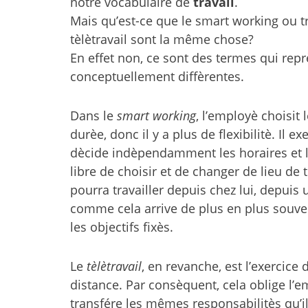
notre vocabulaire de
travail
.
Mais qu’est-ce que le smart working ou tr
tèlètravail sont la même chose?
En effet non, ce sont des termes qui repr
conceptuellement diffèrentes.
Dans le
smart working
, l’employè choisit l
durèe, donc il y a plus de flexibilitè. Il e
dècide indèpendamment les horaires et le l
libre de choisir et de changer de lieu de 
pourra travailler depuis chez lui, depuis
comme cela arrive de plus en plus souvent
les objectifs fixès.
Le
tèlètravail
, en revanche, est l’exercic
distance. Par consèquent, cela oblige l’em
transfére les mêmes responsabilitès qu’il