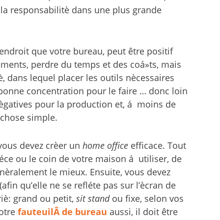
 la responsabilitè dans une plus grande
endroit que votre bureau, peut être positif
cements, perdre du temps et des coá»ts, mais
è, dans lequel placer les outils nècessaires
la bonne concentration pour le faire … donc loin
nègatives pour la production et, á moins de
 chose simple.
 vous devez crèer un
home office
efficace. Tout
piéce ou le coin de votre maison á utiliser, de
ènèralement le mieux. Ensuite, vous devez
afin qu’elle ne se refléte pas sur l’ècran de
è: grand ou petit,
sit stand
ou fixe, selon vos
votre
fauteuilÂ de bureau
aussi, il doit être