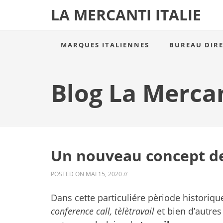
LA MERCANTI ITALIE
MARQUES ITALIENNES
BUREAU DIR
Blog La Merca
Un nouveau concept de
POSTED ON
MAI 15, 2020
//
Dans cette particuliére pèriode historiqu
conference call, tèlètravail
et bien d’autre