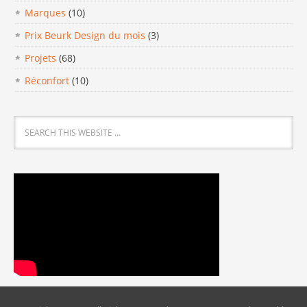
Marques
(10)
Prix Beurk Design du mois
(3)
Projets
(68)
Réconfort
(10)