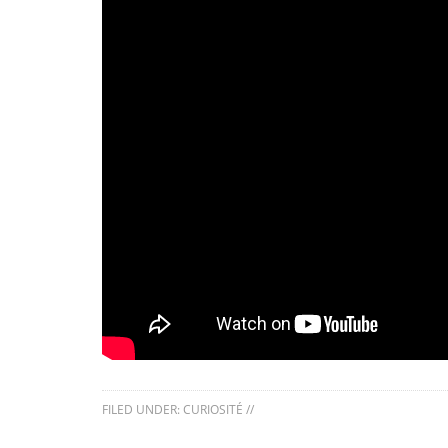
FILED UNDER:
CURIOSITÉ
//