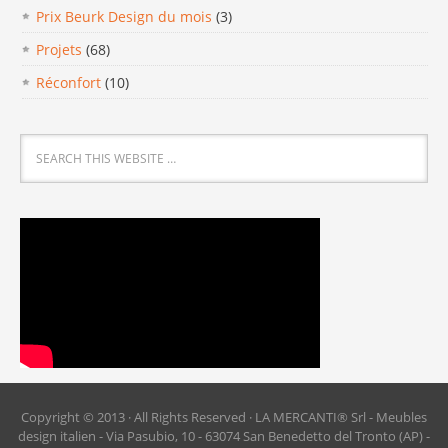
Prix Beurk Design du mois
(3)
Projets
(68)
Réconfort
(10)
Copyright © 2013 · All Rights Reserved · LA MERCANTI® Srl - Meubles
design italien - Via Pasubio, 10 - 63074 San Benedetto del Tronto (AP) -