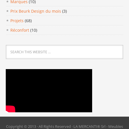
Marques
(10)
Prix Beurk Design du mois
(3)
Projets
(68)
Réconfort
(10)
Copyright © 2013 · All Rights Reserved · LA MERCANTI® Srl - Meubles