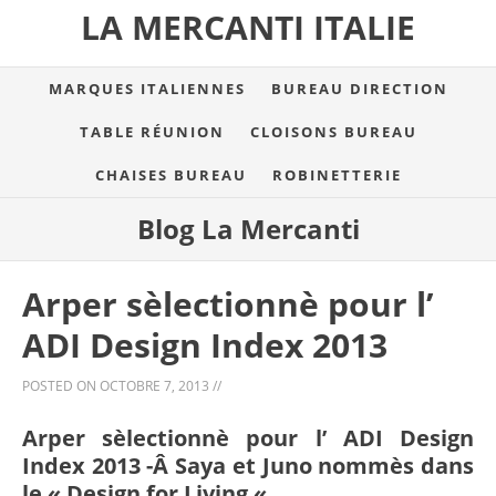
LA MERCANTI ITALIE
MARQUES ITALIENNES
BUREAU DIRECTION
TABLE RÉUNION
CLOISONS BUREAU
CHAISES BUREAU
ROBINETTERIE
Blog La Mercanti
Arper sèlectionnè pour l’
ADI Design Index 2013
POSTED ON
OCTOBRE 7, 2013
//
Arper sèlectionnè pour l’ ADI Design
Index 2013 -Â Saya et Juno nommès dans
le « Design for Living «